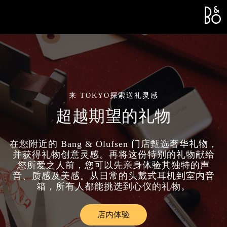
Bang &
L
来 TOKYO探索送礼灵感
超越期望的礼物
在您附近的 Bang & Olufsen 门店甄选奢华礼物，
并获得礼物创意灵感。再将这份特别的礼物献给
您所爱之人前，您可以先亲身体验其独特的声
音、质感及美感。从日常的头戴式耳机到室内音
箱，所有人都能挑选到心仪的礼物。
店内体验
Link Opens in New Tab