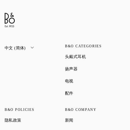
B&O CATEGORIES
中文 (简体)
Link Opens in New Tab
头戴式耳机
Link Opens in New Tab
扬声器
Link Opens in New Tab
电视
Link Opens in New Tab
配件
B&O POLICIES
B&O COMPANY
Link Opens in New Tab
Link Opens in New Tab
隐私政策
新闻