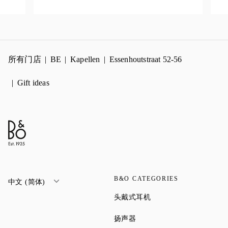
所有门店
BE
Kapellen
Essenhoutstraat 52-56
Gift ideas
B&O CATEGORIES
中文 (简体)
Link Opens in New Tab
头戴式耳机
Link Opens in New Tab
扬声器