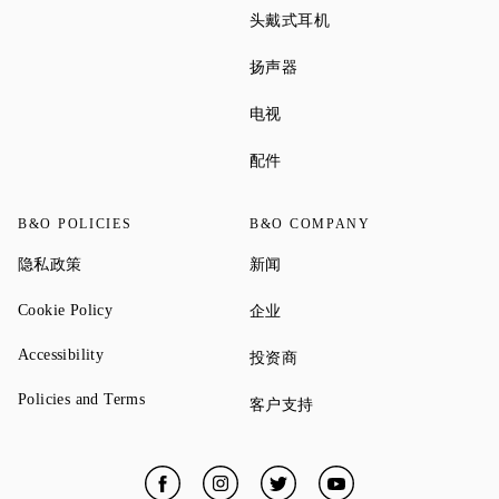
Link Opens in New Tab
头戴式耳机
Link Opens in New Tab
扬声器
Link Opens in New Tab
电视
Link Opens in New Tab
配件
B&O POLICIES
B&O COMPANY
Link Opens in New Tab
Link Opens in New Tab
隐私政策
新闻
Link Opens in New Tab
Link Opens in New Tab
Cookie Policy
企业
Link Opens in New Tab
Accessibility
Link Opens in New Tab
投资商
Link Opens in New Tab
Policies and Terms
Link Opens in New Tab
客户支持
Facebook
Link Opens in New Tab
Instagram
Link Opens in New Tab
Twitter
Link Opens in New Tab
YouTube
Link Opens in New