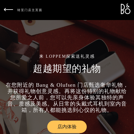
Bang &
L
转至门店主页面
来 LOPPEM探索送礼灵感
超越期望的礼物
在您附近的 Bang & Olufsen 门店甄选奢华礼物，
并获得礼物创意灵感。再将这份特别的礼物献给
您所爱之人前，您可以先亲身体验其独特的声
音、质感及美感。从日常的头戴式耳机到室内音
箱，所有人都能挑选到心仪的礼物。
店内体验
Link Opens in New Tab