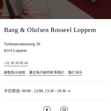
Bang & Olufsen Rosseel Loppem
Torhoutsesteenweg 39
8210
Loppem
+32 50 20 95 65
Link Opens in New Tab
Link Opens in New
获取指示说明
通过电子邮件联系我们
预订演示
今日营业:
09:00
-
12:00
,
13:30
-
18:30
Click to open Facebook
Link Opens in New Tab
Click to open Instagram
Link Opens in New Tab