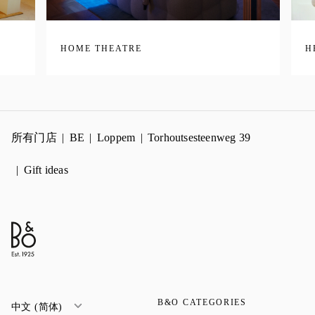
HOME THEATRE
H
所有门店
BE
Loppem
Torhoutsesteenweg 39
Gift ideas
B&O CATEGORIES
中文 (简体)