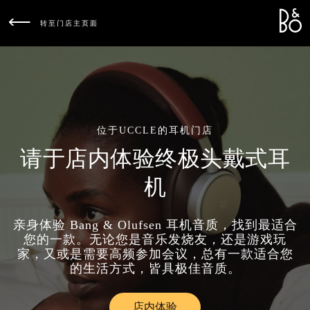
Bang &
L
转至门店主页面
位于UCCLE的耳机门店
请于店内体验终极头戴式耳
机
亲身体验 Bang & Olufsen 耳机音质，找到最适合
您的一款。无论您是音乐发烧友，还是游戏玩
家，又或是需要高频参加会议，总有一款适合您
的生活方式，皆具极佳音质。
店内体验