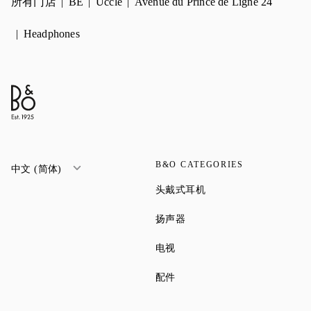
所有门店
BE
Uccle
Avenue du Prince de Ligne 24
Headphones
B&O CATEGORIES
中文 (简体)
Link Opens in New Tab
头戴式耳机
Link Opens in New Tab
扬声器
Link Opens in New Tab
电视
Link Opens in New Tab
配件