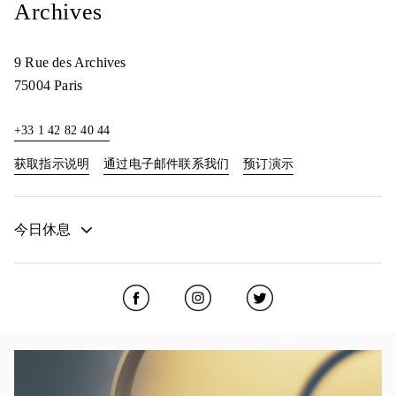
Archives
9 Rue des Archives
75004
Paris
+33 1 42 82 40 44
Link Opens in New Tab
Link Opens in New
获取指示说明
通过电子邮件联系我们
预订演示
今日休息
Click to open Facebook
Link Opens in New Tab
Click to open Instagram
Link Opens in New Tab
Click to open Twitter
Link Opens in New 
活动图片