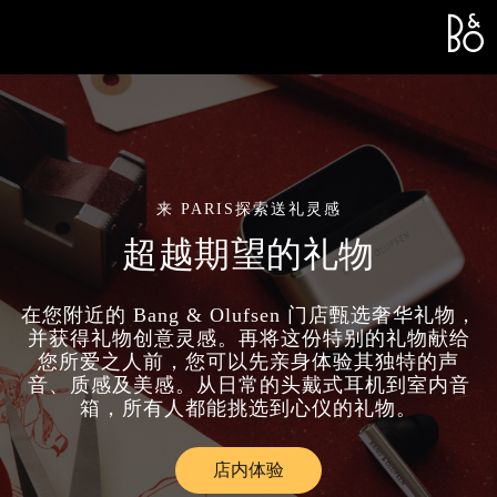
Bang &
L
来 PARIS探索送礼灵感
超越期望的礼物
在您附近的 Bang & Olufsen 门店甄选奢华礼物，
并获得礼物创意灵感。再将这份特别的礼物献给
您所爱之人前，您可以先亲身体验其独特的声
音、质感及美感。从日常的头戴式耳机到室内音
箱，所有人都能挑选到心仪的礼物。
店内体验
Link Opens in New Tab