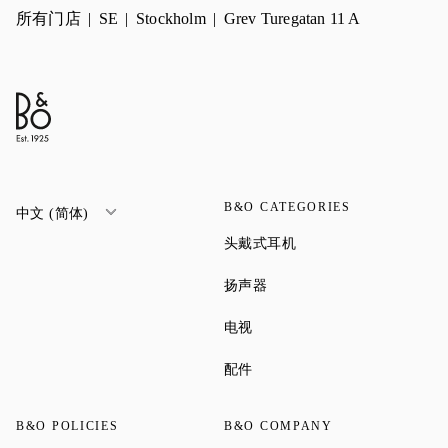
所有门店
SE
Stockholm
Grev Turegatan 11 A
B&O CATEGORIES
中文 (简体)
Link Opens in New Tab
头戴式耳机
Link Opens in New Tab
扬声器
Link Opens in New Tab
电视
Link Opens in New Tab
配件
B&O POLICIES
B&O COMPANY