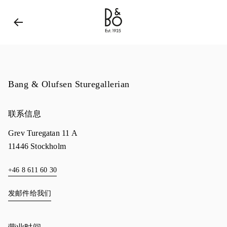
Bang & Olufsen - Exist to Create
Link Opens in New 
Bang & Olufsen Sturegallerian
联系信息
Grev Turegatan 11 A
11446
Stockholm
+46 8 611 60 30
发邮件给我们