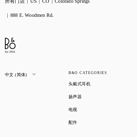
所有门店
US
CO
Colorado Springs
888 E. Woodmen Rd.
B&O CATEGORIES
中文 (简体)
Link Opens in New Tab
头戴式耳机
Link Opens in New Tab
扬声器
Link Opens in New Tab
电视
Link Opens in New Tab
配件