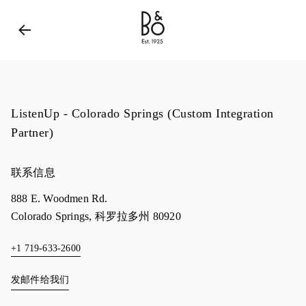
Bang & Olufsen - Exist to Create
Link Opens in New 
ListenUp - Colorado Springs (Custom Integration
Partner)
联系信息
888 E. Woodmen Rd.
Colorado Springs
,
科罗拉多州
80920
+1 719-633-2600
发邮件给我们