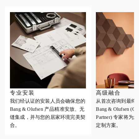
专业安装
高级融合
我们经认证的安装人员会确保您的
从首次咨询到最终
Bang & Olufsen 产品精准安放、无
Bang & Olufsen (Cus
缝集成，并与您的居家环境完美契
Partner) 专家
合。
定制方案。