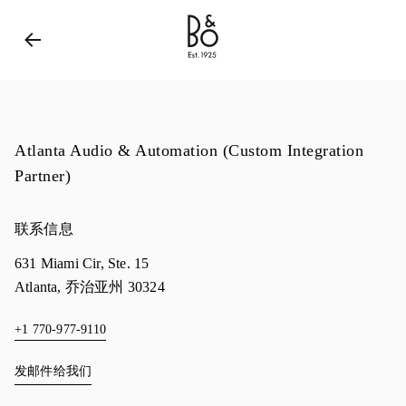
Bang & Olufsen - Exist to Create
Link Opens in New 
Atlanta Audio & Automation (Custom Integration
Partner)
联系信息
631 Miami Cir, Ste. 15
Atlanta
,
乔治亚州
30324
+1 770-977-9110
发邮件给我们