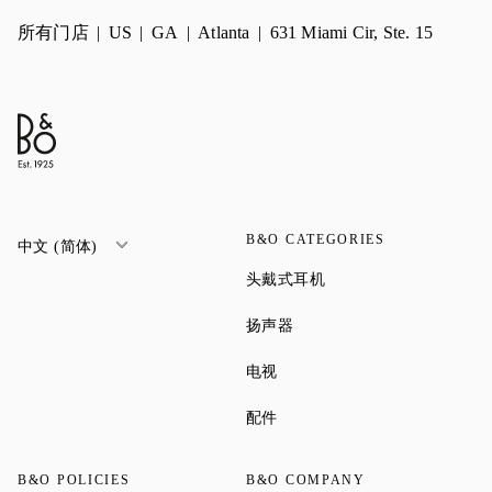
所有门店
US
GA
Atlanta
631 Miami Cir, Ste. 15
B&O CATEGORIES
中文 (简体)
Link Opens in New Tab
头戴式耳机
Link Opens in New Tab
扬声器
Link Opens in New Tab
电视
Link Opens in New Tab
配件
B&O POLICIES
B&O COMPANY