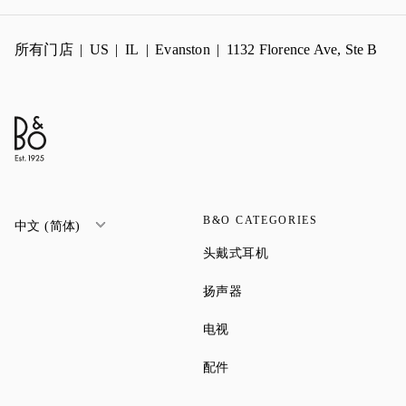
所有门店
US
IL
Evanston
1132 Florence Ave, Ste B
B&O CATEGORIES
中文 (简体)
Link Opens in New Tab
头戴式耳机
Link Opens in New Tab
扬声器
Link Opens in New Tab
电视
Link Opens in New Tab
配件