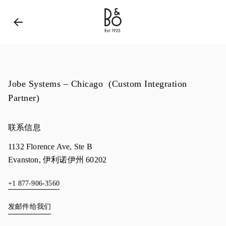
Bang & Olufsen - Exist to Create
Link Opens in New 
Jobe Systems – Chicago (Custom Integration
Partner)
联系信息
1132 Florence Ave, Ste B
Evanston
,
伊利诺伊州
60202
+1 877-906-3560
发邮件给我们