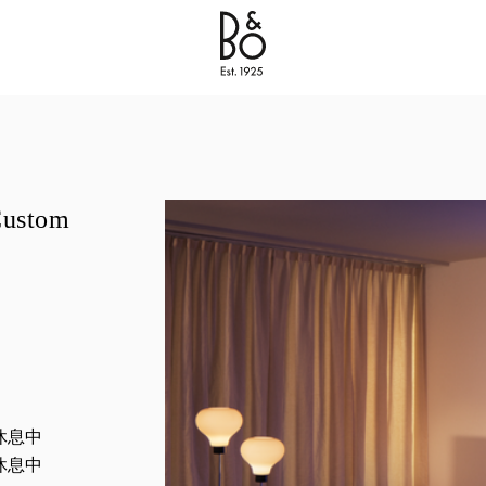
Bang & Olufsen - Exist to Create
Link Opens in New 
Custom
息
时间
休息中
休息中