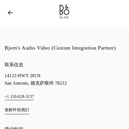
Bang & Olufsen - Exist to Create
Link Opens in New 
Bjorn's Audio Video (Custom Integration Partner)
联系信息
14123 HWY 281N
San Antonio
,
德克萨斯州
78232
+1 210-828-3237
发邮件给我们