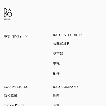
B&O CATEGORIES
中文 (简体)
Link Opens in New Tab
头戴式耳机
Link Opens in New Tab
扬声器
Link Opens in New Tab
电视
Link Opens in New Tab
配件
B&O POLICIES
B&O COMPANY
Link Opens in New Tab
Link Opens in New Tab
隐私政策
新闻
Link Opens in New Tab
Link Opens in New Tab
Cookie Policy
企业