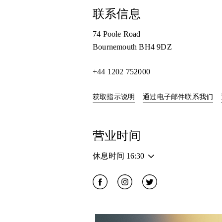
联系信息
74 Poole Road
Bournemouth
BH4 9DZ
+44 1202 752000
Link Opens in New Tab
获取指示说明
通过电子邮件联系我们
营业时间
休息时间
16:30
Click to open Facebook
Link Opens in New Tab
Click to open Instagram
Link Opens in New Tab
Click to open Twitter
Link Opens in New
活动图片