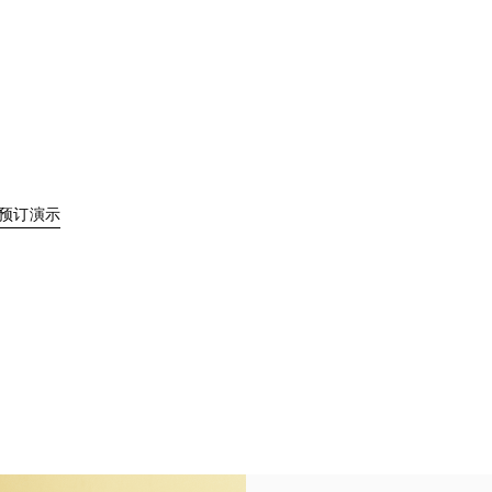
Link Opens in New Tab
预订演示
 Tab