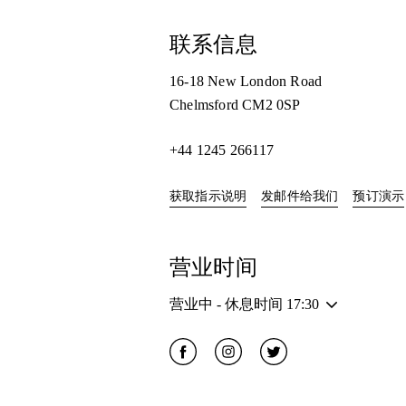
联系信息
16-18 New London Road
Chelmsford
CM2 0SP
+44 1245 266117
Link Opens in New Tab
获取指示说明
发邮件给我们
预订演示
营业时间
营业中 - 休息时间
17:30
Click to open Facebook
Link Opens in New Tab
Click to open Instagram
Link Opens in New Tab
Click to open Twitter
Link Opens in New