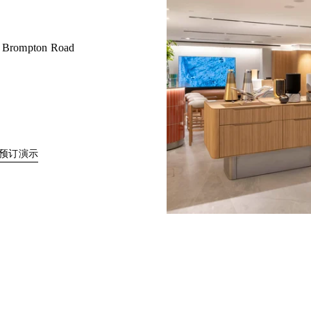
35 Brompton Road
Link Opens in New Tab
预订演示