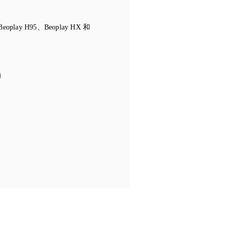
ay H95、Beoplay HX 和
in New Tab