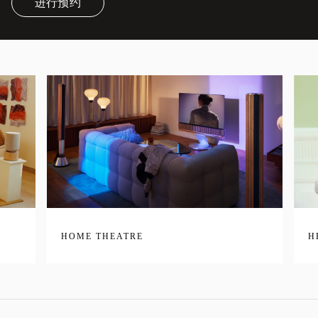
进行预约
Link Opens in New Tab
HOME THEATRE
H