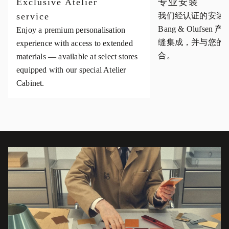
Exclusive Atelier
专业安装
service
我们经认证的安装
Bang & Olufse
Enjoy a premium personalisation
缝集成，并与您的
experience with access to extended
合。
materials — available at select stores
equipped with our special Atelier
Cabinet.
活动图片