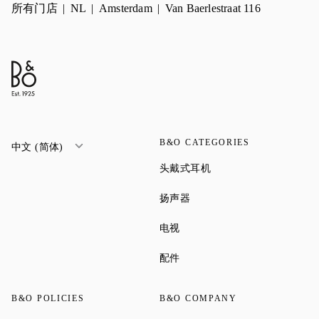
所有门店
NL
Amsterdam
Van Baerlestraat 116
B&O CATEGORIES
中文 (简体)
Link Opens in New Tab
头戴式耳机
Link Opens in New Tab
扬声器
Link Opens in New Tab
电视
Link Opens in New Tab
配件
B&O POLICIES
B&O COMPANY