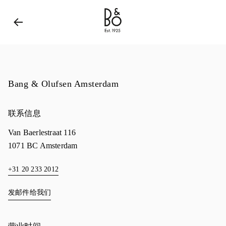
Bang & Olufsen - Exist to Create
Link Opens in New 
Bang & Olufsen Amsterdam
联系信息
Van Baerlestraat 116
1071 BC
Amsterdam
+31 20 233 2012
发邮件给我们