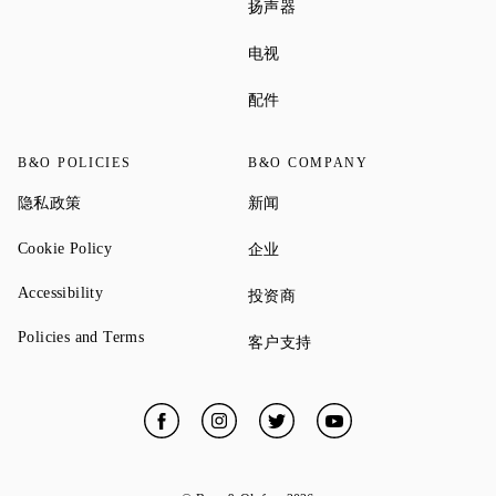
Link Opens in New Tab
扬声器
Link Opens in New Tab
电视
Link Opens in New Tab
配件
B&O POLICIES
B&O COMPANY
Link Opens in New Tab
Link Opens in New Tab
隐私政策
新闻
Link Opens in New Tab
Link Opens in New Tab
Cookie Policy
企业
Link Opens in New Tab
Accessibility
Link Opens in New Tab
投资商
Link Opens in New Tab
Policies and Terms
Link Opens in New Tab
客户支持
Facebook
Link Opens in New Tab
Instagram
Link Opens in New Tab
Twitter
Link Opens in New Tab
YouTube
Link Opens in New