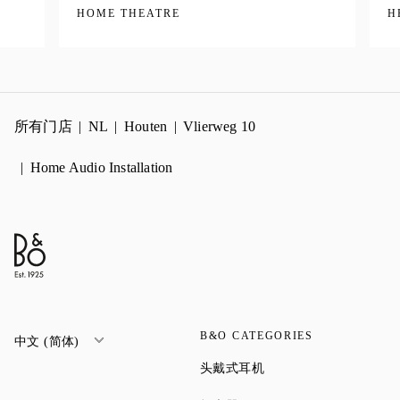
HOME THEATRE
H
所有门店
NL
Houten
Vlierweg 10
Home Audio Installation
B&O CATEGORIES
中文 (简体)
Link Opens in New Tab
头戴式耳机