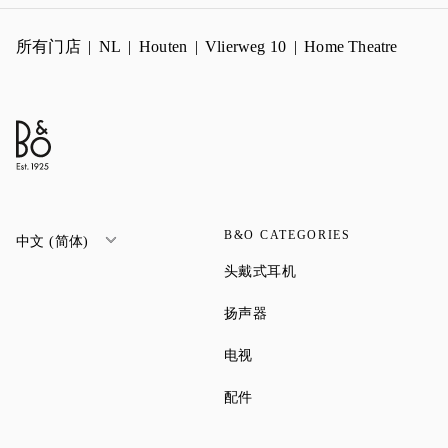
所有门店
NL
Houten
Vlierweg 10
Home Theatre
B&O CATEGORIES
中文 (简体)
Link Opens in New Tab
头戴式耳机
Link Opens in New Tab
扬声器
Link Opens in New Tab
电视
Link Opens in New Tab
配件