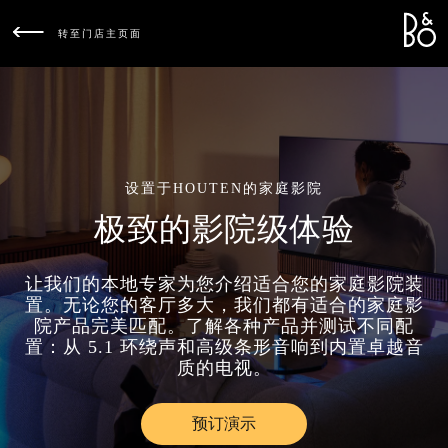
Bang &
L
转至门店主页面
设置于HOUTEN的家庭影院
极致的影院级体验
让我们的本地专家为您介绍适合您的家庭影院装
置。无论您的客厅多大，我们都有适合的家庭影
院产品完美匹配。了解各种产品并测试不同配
置：从 5.1 环绕声和高级条形音响到内置卓越音
质的电视。
预订演示
Link Opens in New Tab