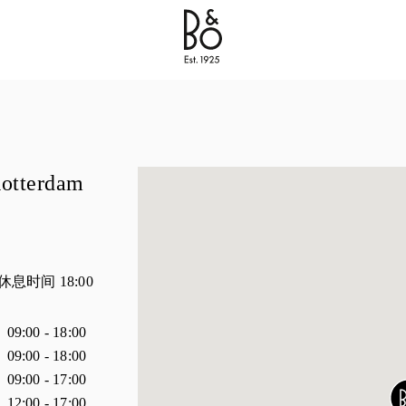
Bang & Olufsen - Exist to Create
Link Opens in New 
Rotterdam
 休息时间
18:00
时间
09:00
-
18:00
09:00
-
18:00
09:00
-
17:00
12:00
-
17:00