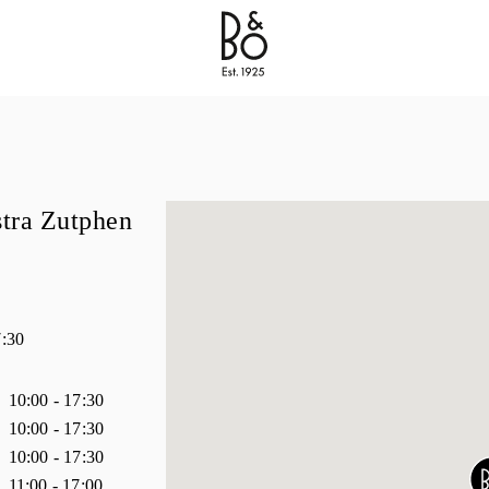
Bang & Olufsen - Exist to Create
Link Opens in New 
tra Zutphen
7:30
时间
10:00
-
17:30
10:00
-
17:30
10:00
-
17:30
11:00
-
17:00