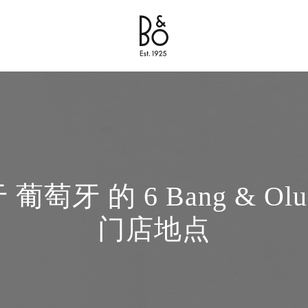
Bang & Olufsen - Exist to Create
Link Opens in New Tab
 葡萄牙 的 6 Bang & Oluf
门店地点