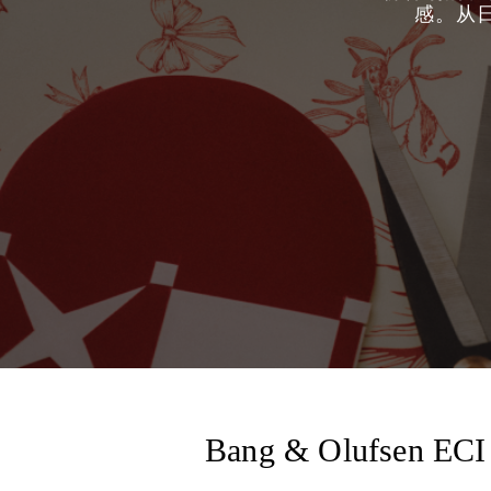
感。从
Bang & Olufsen ECI 