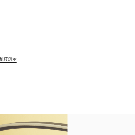
Link Opens in New Tab
预订演示