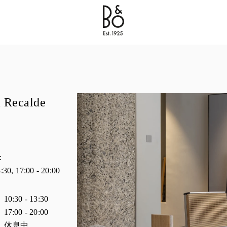
Bang & Olufsen - Exist to Create
Link Opens in New 
 Recalde
:
3:30
,
17:00
-
20:00
时间
10:30
-
13:30
17:00
-
20:00
休息中