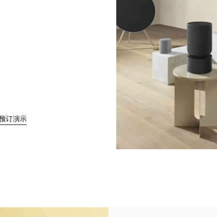
Link Opens in New Tab
预订演示