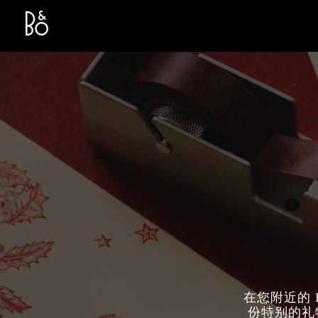
Bang & Olufsen - Exist to Create
Link Opens in New Tab
在您附近的 
份特别的礼