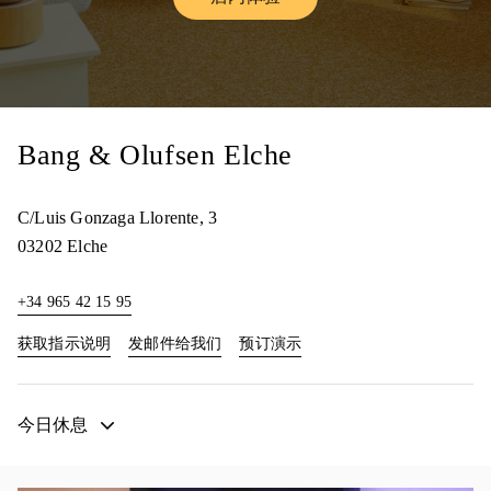
Link Opens in New Tab
Bang & Olufsen Elche
C/Luis Gonzaga Llorente, 3
03202
Elche
+34 965 42 15 95
Link Opens in New Tab
Link Opens in New Tab
获取指示说明
发邮件给我们
预订演示
今日休息