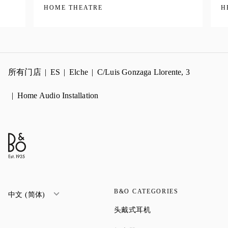
HOME THEATRE
H
所有门店
ES
Elche
C/Luis Gonzaga Llorente, 3
Home Audio Installation
B&O CATEGORIES
中文 (简体)
Link Opens in New Tab
头戴式耳机