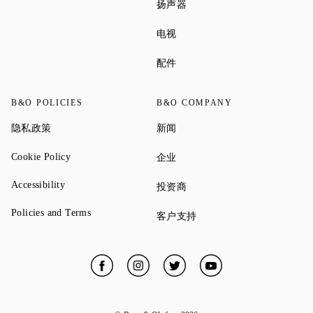
Link Opens in New Tab
扬声器
Link Opens in New Tab
电视
Link Opens in New Tab
配件
B&O POLICIES
B&O COMPANY
Link Opens in New Tab
Link Opens in New Tab
隐私政策
新闻
Link Opens in New Tab
Link Opens in New Tab
Cookie Policy
企业
Link Opens in New Tab
Accessibility
Link Opens in New Tab
投资商
Link Opens in New Tab
Policies and Terms
Link Opens in New Tab
客户支持
Facebook
Link Opens in New Tab
Instagram
Link Opens in New Tab
Twitter
Link Opens in New Tab
YouTube
Link Opens in New