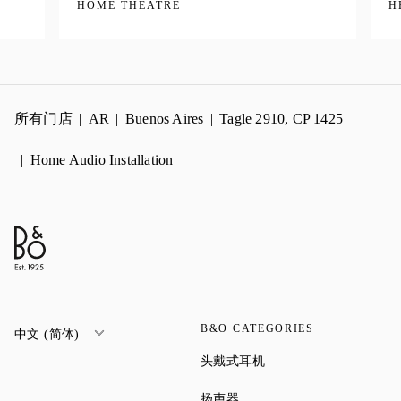
HOME THEATRE
H
所有门店
AR
Buenos Aires
Tagle 2910, CP 1425
Home Audio Installation
B&O CATEGORIES
中文 (简体)
Link Opens in New Tab
头戴式耳机
Link Opens in New Tab
扬声器