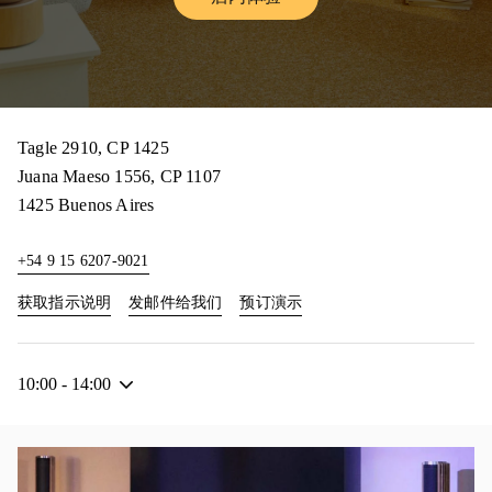
Link Opens in New Tab
Tagle 2910, CP 1425
Juana Maeso 1556, CP 1107
1425
Buenos Aires
+54 9 15 6207-9021
Link Opens in New Tab
Link Opens in New Tab
获取指示说明
发邮件给我们
预订演示
10:00
-
14:00
活动图片