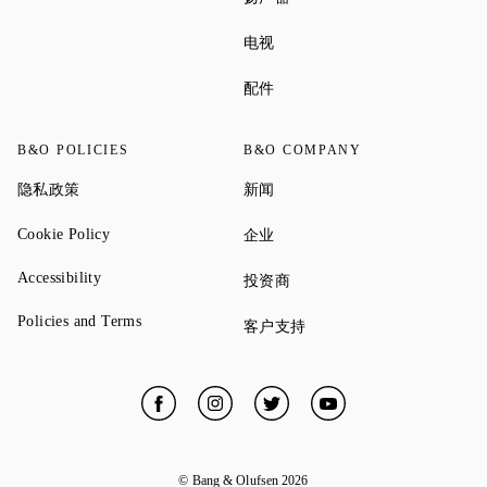
Link Opens in New Tab
电视
Link Opens in New Tab
配件
B&O POLICIES
B&O COMPANY
Link Opens in New Tab
Link Opens in New Tab
隐私政策
新闻
Link Opens in New Tab
Link Opens in New Tab
Cookie Policy
企业
Link Opens in New Tab
Accessibility
Link Opens in New Tab
投资商
Link Opens in New Tab
Policies and Terms
Link Opens in New Tab
客户支持
Facebook
Link Opens in New Tab
Instagram
Link Opens in New Tab
Twitter
Link Opens in New Tab
YouTube
Link Opens in New
© Bang & Olufsen
2026