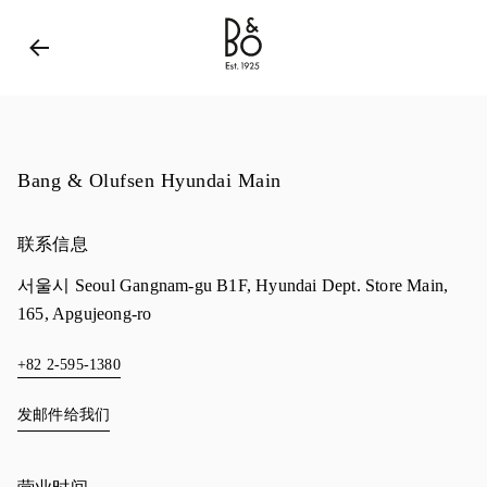
Bang & Olufsen - Exist to Create
Link Opens in New 
Bang & Olufsen Hyundai Main
联系信息
서울시
Seoul
Gangnam-gu
B1F, Hyundai Dept. Store Main,
165, Apgujeong-ro
+82 2-595-1380
发邮件给我们