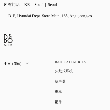
所有门店
KR
Seoul
Seoul
B1F, Hyundai Dept. Store Main, 165, Apgujeong-ro
B&O CATEGORIES
中文 (简体)
Link Opens in New Tab
头戴式耳机
Link Opens in New Tab
扬声器
Link Opens in New Tab
电视
Link Opens in New Tab
配件