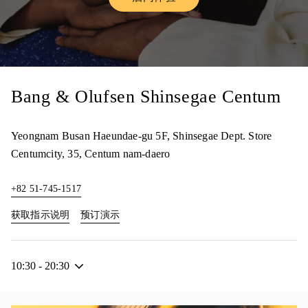
Link Opens in New Tab
Bang & Olufsen Shinsegae Centum
Yeongnam
Busan
Haeundae-gu
5F, Shinsegae Dept. Store
Centumcity, 35, Centum nam-daero
+82 51-745-1517
Link Opens in New Tab
Link Opens in New Tab
获取指示说明
预订演示
10:30
-
20:30