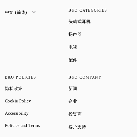
B&O CATEGORIES
中文 (简体)
Link Opens in New Tab
头戴式耳机
Link Opens in New Tab
扬声器
Link Opens in New Tab
电视
Link Opens in New Tab
配件
B&O POLICIES
B&O COMPANY
Link Opens in New Tab
Link Opens in New Tab
隐私政策
新闻
Link Opens in New Tab
Link Opens in New Tab
Cookie Policy
企业
Link Opens in New Tab
Accessibility
Link Opens in New Tab
投资商
Link Opens in New Tab
Policies and Terms
Link Opens in New Tab
客户支持