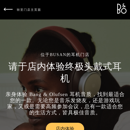
Bang &
L
转至门店主页面
位于BUSAN的耳机门店
请于店内体验终极头戴式耳
机
亲身体验 Bang & Olufsen 耳机音质，找到最适合
您的一款。无论您是音乐发烧友，还是游戏玩
家，又或是需要高频参加会议，总有一款适合您
的生活方式，皆具极佳音质。
店内体验