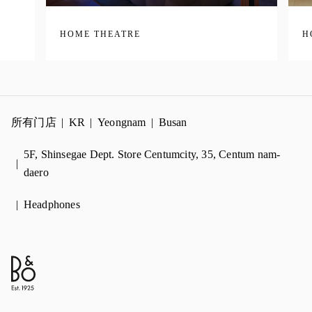
HOME THEATRE
H
所有门店
KR
Yeongnam
Busan
5F, Shinsegae Dept. Store Centumcity, 35, Centum nam-
daero
Headphones