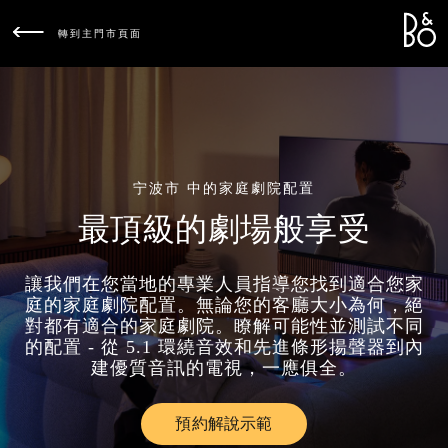
Bang &
L
轉到主門市頁面
宁波市 中的家庭劇院配置
最頂級的劇場般享受
讓我們在您當地的專業人員指導您找到適合您家
庭的家庭劇院配置。無論您的客廳大小為何，絕
對都有適合的家庭劇院。瞭解可能性並測試不同
的配置 - 從 5.1 環繞音效和先進條形揚聲器到內
建優質音訊的電視，一應俱全。
預約解說示範
Link Opens in New Tab