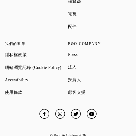
Link Opens in New Tab
揚聲器
Link Opens in New Tab
電視
Link Opens in New Tab
配件
我們的政策
B&O COMPANY
Link Opens in New Tab
Link Opens in New Tab
Press
隱私權政策
Link Opens in New Tab
Link Opens in New Tab
法人
網站瀏覽記錄 (Cookie Policy)
Link Opens in New Tab
Link Opens in New Tab
投資人
Accessibility
Link Opens in New Tab
Link Opens in New Tab
使用條款
顧客支援
Facebook
Link Opens in New Tab
Instagram
Link Opens in New Tab
Twitter
Link Opens in New Tab
YouTube
Link Opens in New
© Bang & Olufsen
2026