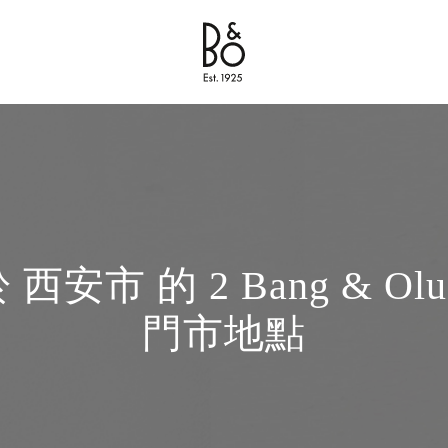
Bang & Olufsen - Exist to Create
Link Opens in New Tab
 西安市 的 2 Bang & Oluf
門市地點