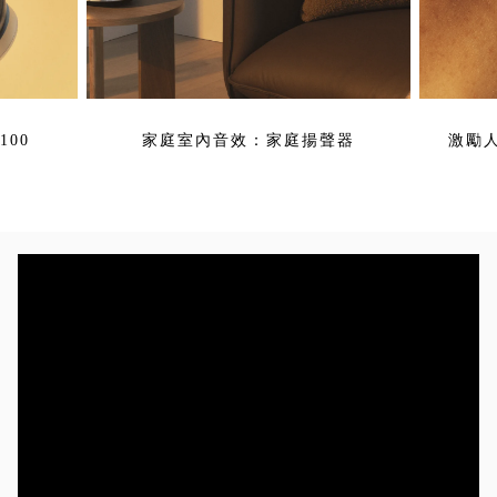
00
家庭室內音效：家庭揚聲器
激勵