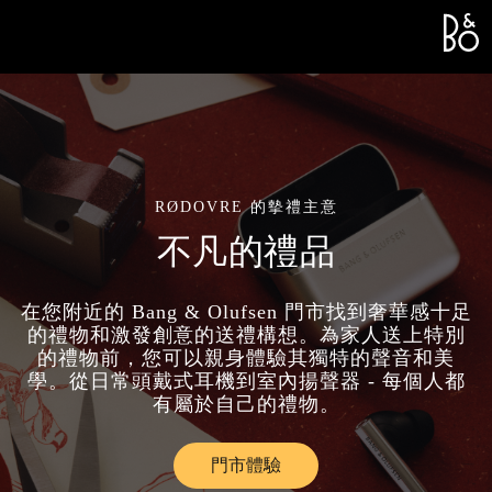
Bang &
L
RØDOVRE 的摰禮主意
不凡的禮品
在您附近的 Bang & Olufsen 門市找到奢華感十足
的禮物和激發創意的送禮構想。為家人送上特別
的禮物前，您可以親身體驗其獨特的聲音和美
學。從日常頭戴式耳機到室內揚聲器 - 每個人都
有屬於自己的禮物。
門市體驗
Link Opens in New Tab