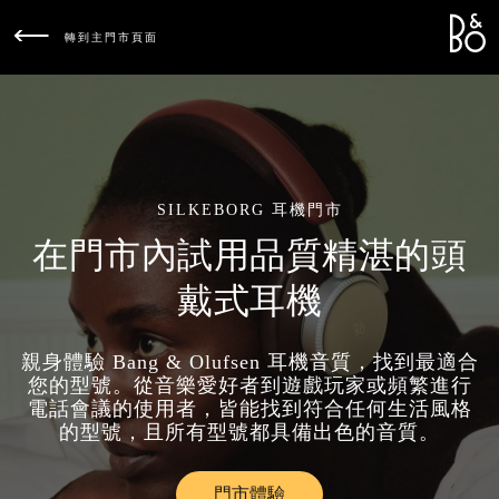
Bang &
L
轉到主門市頁面
SILKEBORG 耳機門市
在門市內試用品質精湛的頭
戴式耳機
親身體驗 Bang & Olufsen 耳機音質，找到最適合
您的型號。從音樂愛好者到遊戲玩家或頻繁進行
電話會議的使用者，皆能找到符合任何生活風格
的型號，且所有型號都具備出色的音質。
門市體驗