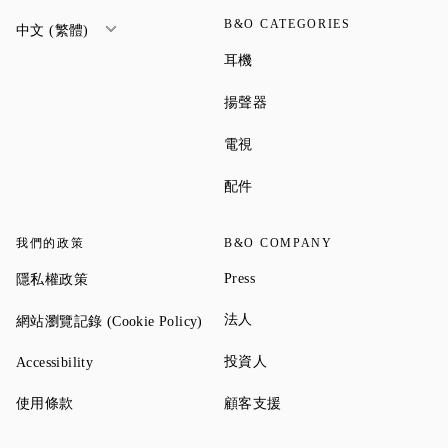
B&O CATEGORIES
中文 (繁體)
Link Opens in New Tab
耳機
Link Opens in New Tab
揚聲器
Link Opens in New Tab
電視
Link Opens in New Tab
配件
我們的政策
B&O COMPANY
Link Opens in New Tab
Link Opens in New Tab
Press
隱私權政策
Link Opens in New Tab
Link Opens in New Tab
法人
網站瀏覽記錄 (Cookie Policy)
Link Opens in New Tab
Link Opens in New Tab
投資人
Accessibility
Link Opens in New Tab
Link Opens in New Tab
使用條款
顧客支援