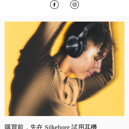
Click to open Facebook
Link Opens in New Tab
Click to open Instagram
Link Opens in New Tab
活動影像
購買前，先在 Silkeborg 試用耳機