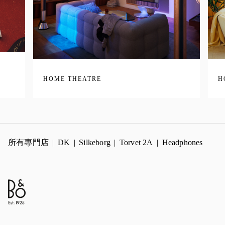
HOME THEATRE
H
所有專門店
DK
Silkeborg
Torvet 2A
Headphones