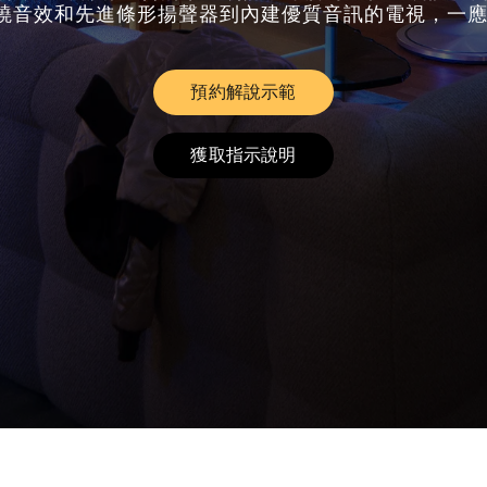
 環繞音效和先進條形揚聲器到內建優質音訊的電視，一
預約解說示範
Link Opens in New Tab
獲取指示說明
Link Opens in New Tab