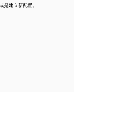
或是建立新配置。
ew Tab