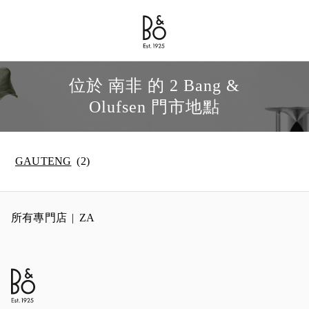
Bang & Olufsen - Exist to Create
Link Opens in New Tab
位於 南非 的 2 Bang &
Olufsen 門市地點
GAUTENG
所有專門店
ZA