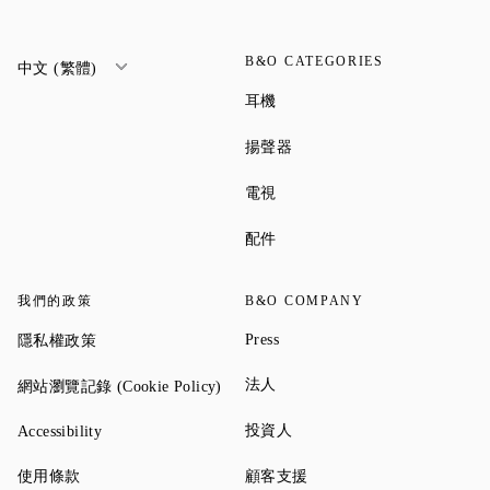
B&O CATEGORIES
中文 (繁體)
Link Opens in New Tab
耳機
Link Opens in New Tab
揚聲器
Link Opens in New Tab
電視
Link Opens in New Tab
配件
我們的政策
B&O COMPANY
Link Opens in New Tab
Link Opens in New Tab
Press
隱私權政策
Link Opens in New Tab
Link Opens in New Tab
法人
網站瀏覽記錄 (Cookie Policy)
Link Opens in New Tab
Link Opens in New Tab
投資人
Accessibility
Link Opens in New Tab
Link Opens in New Tab
使用條款
顧客支援