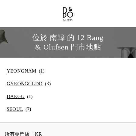
Bang & Olufsen - Exist to Create
Link Opens in New Tab
位於 南韓 的 12 Bang
& Olufsen 門市地點
YEONGNAM
GYEONGGI-DO
DAEGU
SEOUL
所有專門店
KR