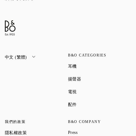
B&O CATEGORIES
中文 (繁體)
Link Opens in New Tab
耳機
Link Opens in New Tab
揚聲器
Link Opens in New Tab
電視
Link Opens in New Tab
配件
我們的政策
B&O COMPANY
Link Opens in New Tab
Link Opens in New Tab
Press
隱私權政策