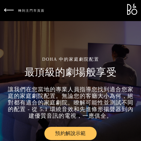
Bang &
L
轉到主門市頁面
DOHA 中的家庭劇院配置
最頂級的劇場般享受
讓我們在您當地的專業人員指導您找到適合您家
庭的家庭劇院配置。無論您的客廳大小為何，絕
對都有適合的家庭劇院。瞭解可能性並測試不同
的配置 - 從 5.1 環繞音效和先進條形揚聲器到內
建優質音訊的電視，一應俱全。
預約解說示範
Link Opens in New Tab