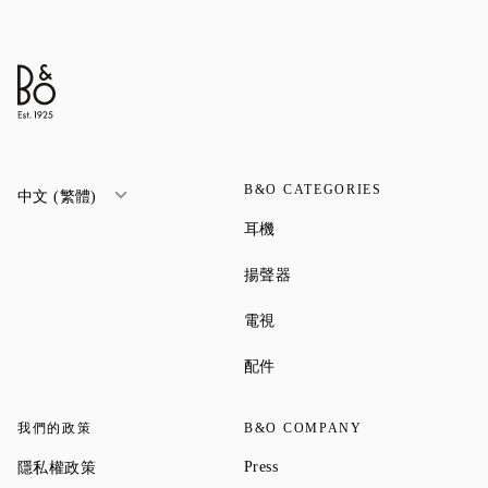
B&O CATEGORIES
中文 (繁體)
Link Opens in New Tab
耳機
Link Opens in New Tab
揚聲器
Link Opens in New Tab
電視
Link Opens in New Tab
配件
我們的政策
B&O COMPANY
Link Opens in New Tab
Link Opens in New Tab
Press
隱私權政策