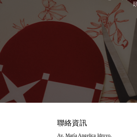
聯絡資訊
Av. María Angelica Idrovo,