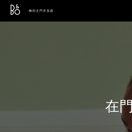
Bang & Olufsen - Exist to Create
Link Opens in New Tab
轉到主門市頁面
在