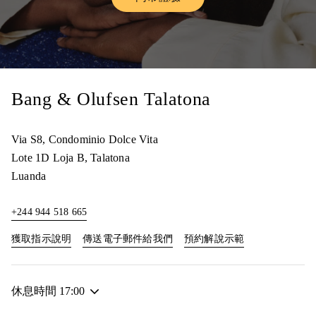
Link Opens in New Tab
Bang & Olufsen Talatona
Via S8, Condominio Dolce Vita
Lote 1D Loja B, Talatona
Luanda
+244 944 518 665
Link Opens in New Tab
Link Opens in N
獲取指示說明
傳送電子郵件給我們
預約解說示範
休息時間
17:00