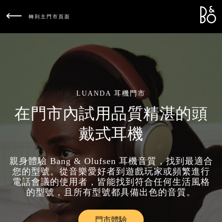
Bang &
L
轉到主門市頁面
LUANDA 耳機門市
在門市內試用品質精湛的頭
戴式耳機
親身體驗 Bang & Olufsen 耳機音質，找到最適合
您的型號。從音樂愛好者到遊戲玩家或頻繁進行
電話會議的使用者，皆能找到符合任何生活風格
的型號，且所有型號都具備出色的音質。
門市體驗