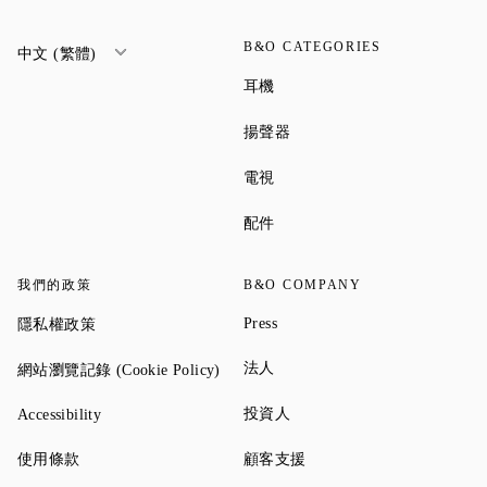
B&O CATEGORIES
中文 (繁體)
Link Opens in New Tab
耳機
Link Opens in New Tab
揚聲器
Link Opens in New Tab
電視
Link Opens in New Tab
配件
我們的政策
B&O COMPANY
Link Opens in New Tab
Link Opens in New Tab
Press
隱私權政策
Link Opens in New Tab
Link Opens in New Tab
法人
網站瀏覽記錄 (Cookie Policy)
Link Opens in New Tab
Link Opens in New Tab
投資人
Accessibility
Link Opens in New Tab
Link Opens in New Tab
使用條款
顧客支援