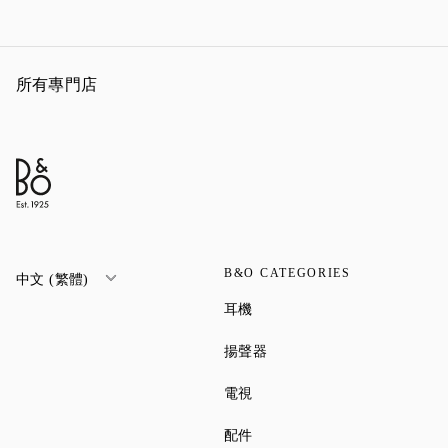
所有專門店
B&O CATEGORIES
中文 (繁體)
Link Opens in New Tab
耳機
Link Opens in New Tab
揚聲器
Link Opens in New Tab
電視
Link Opens in New Tab
配件