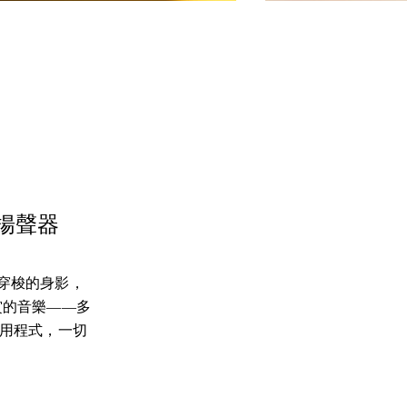
) 揚聲器
家中穿梭的身影，
賞的音樂——多
n 應用程式，一切