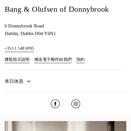
Bang & Olufsen of Donnybrook
6 Donnybrook Road
Dublin
,
Dublin
D04 Y6N1
+353 1 548 6995
Link Opens in New Tab
Link Opens in New Tab
獲取指示說明
傳送電子郵件給我們
預約
本日休息
Click to open Facebook
Link Opens in New Tab
Click to open Instagram
Link Opens in New Tab
活動影像