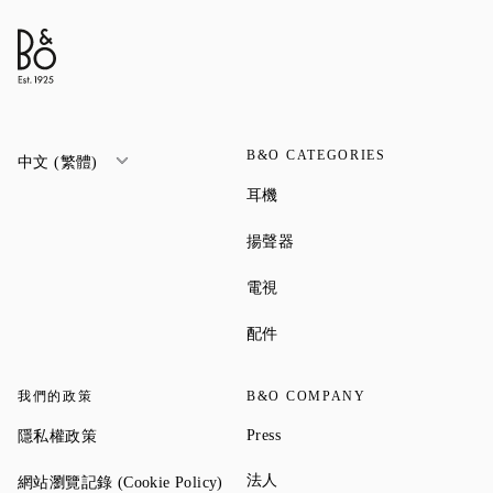
B&O CATEGORIES
中文 (繁體)
Link Opens in New Tab
耳機
Link Opens in New Tab
揚聲器
Link Opens in New Tab
電視
Link Opens in New Tab
配件
我們的政策
B&O COMPANY
Link Opens in New Tab
Link Opens in New Tab
Press
隱私權政策
Link Opens in New Tab
Link Opens in New Tab
法人
網站瀏覽記錄 (Cookie Policy)