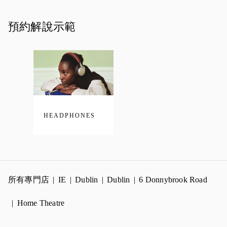
預約解說示範
HEADPHONES
所有專門店
IE
Dublin
Dublin
6 Donnybrook Road
Home Theatre