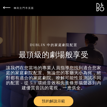
Bang &
L
轉到主門市頁面
DUBLIN 中的家庭劇院配置
最頂級的劇場般享受
讓我們在您當地的專業人員指導您找到適合您家
庭的家庭劇院配置。無論您的客廳大小為何，絕
對都有適合的家庭劇院。瞭解可能性並測試不同
的配置 - 從 5.1 環繞音效和先進條形揚聲器到內
建優質音訊的電視，一應俱全。
預約解說示範
Link Opens in New Tab