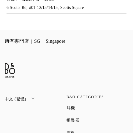
6 Scotts Rd, #01-12/13/14/15, Scotts Square
所有專門店
SG
Singapore
B&O CATEGORIES
中文 (繁體)
Link Opens in New Tab
耳機
Link Opens in New Tab
揚聲器
Link Opens in New Tab
電視