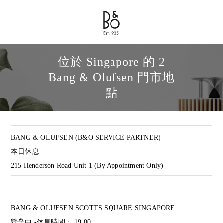
Bang & Olufsen - Exist to Create
Link Opens in New Tab
位於 Singapore 的 2
Bang & Olufsen 門市地
點
BANG & OLUFSEN (B&O SERVICE PARTNER)
本日休息
215 Henderson Road Unit 1 (By Appointment Only)
BANG & OLUFSEN SCOTTS SQUARE SINGAPORE
營業中 -休息時間：
19:00