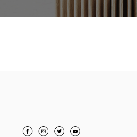
Facebook
Link Opens in New Tab
Instagram
Link Opens in New Tab
Twitter
Link Opens in New Tab
YouTube
Link Opens in New Tab