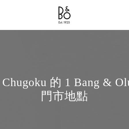
Bang & Olufsen - Exist to Create
Link Opens in New Tab
hugoku 的 1 Bang & Ol
門市地點