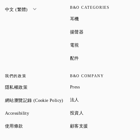
B&O CATEGORIES
中文 (繁體)
Link Opens in New Tab
耳機
Link Opens in New Tab
揚聲器
Link Opens in New Tab
電視
Link Opens in New Tab
配件
我們的政策
B&O COMPANY
Link Opens in New Tab
Link Opens in New Tab
Press
隱私權政策
Link Opens in New Tab
Link Opens in New Tab
法人
網站瀏覽記錄 (Cookie Policy)
Link Opens in New Tab
Link Opens in New Tab
投資人
Accessibility
Link Opens in New Tab
Link Opens in New Tab
使用條款
顧客支援