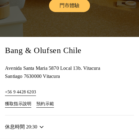
門市體驗
Link Opens in New Tab
Bang & Olufsen Chile
Avenida Santa Maria 5870 Local 13b. Vitacura
Santiago
7630000
Vitacura
+56 9 4428 6203
Link Opens in New Tab
Link Opens in New Tab
獲取指示說明
預約示範
休息時間
20:30