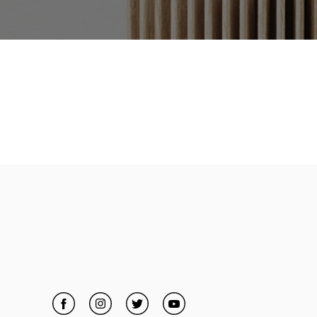
Facebook
Link Opens in New Tab
Instagram
Link Opens in New Tab
Twitter
Link Opens in New Tab
YouTube
Link Opens in New Tab