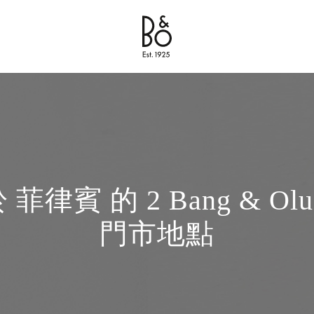
Bang & Olufsen - Exist to Create
Link Opens in New Tab
 菲律賓 的 2 Bang & Oluf
門市地點