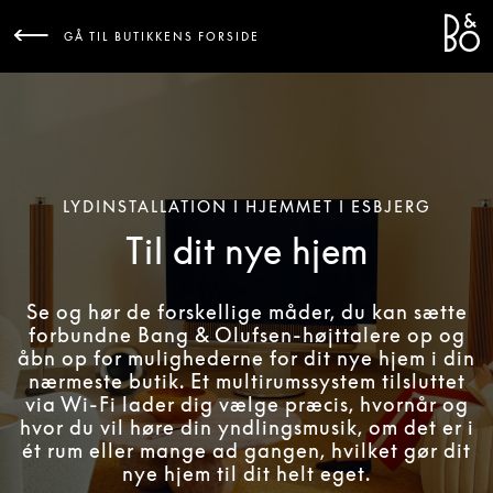
Bang 
L
GÅ TIL BUTIKKENS FORSIDE
LYDINSTALLATION I HJEMMET I ESBJERG
Til dit nye hjem
Se og hør de forskellige måder, du kan sætte
forbundne Bang & Olufsen-højttalere op og
åbn op for mulighederne for dit nye hjem i din
nærmeste butik. Et multirumssystem tilsluttet
via Wi-Fi lader dig vælge præcis, hvornår og
hvor du vil høre din yndlingsmusik, om det er i
ét rum eller mange ad gangen, hvilket gør dit
nye hjem til dit helt eget.