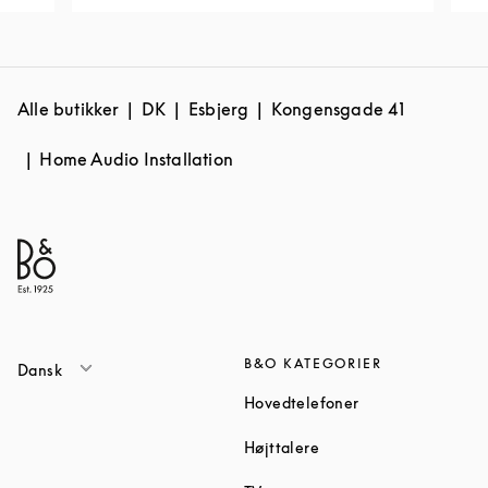
Alle butikker
DK
Esbjerg
Kongensgade 41
Home Audio Installation
B&O KATEGORIER
Dansk
Link Opens in Ne
Hovedtelefoner
Link Opens in New Tab
Højttalere