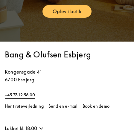
Oplev i butik
Link Opens in New Tab
Bang & Olufsen Esbjerg
Kongensgade 41
6700
Esbjerg
+45 75 12 56 00
Link Opens in New Tab
Link Opens 
Hent rutevejledning
Send en e-mail
Book en demo
Lukket kl.
18:00