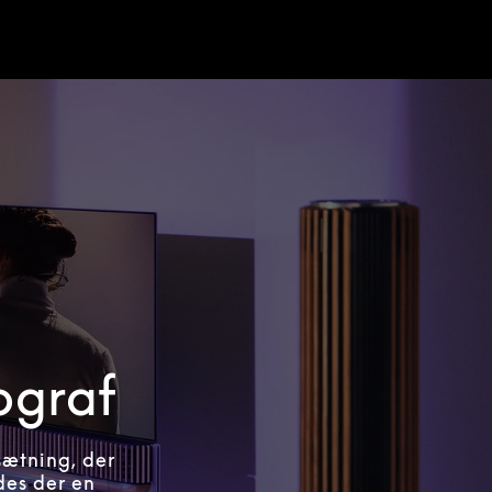
ograf
sætning, der
ndes der en