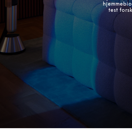
hjemmebiog
test for