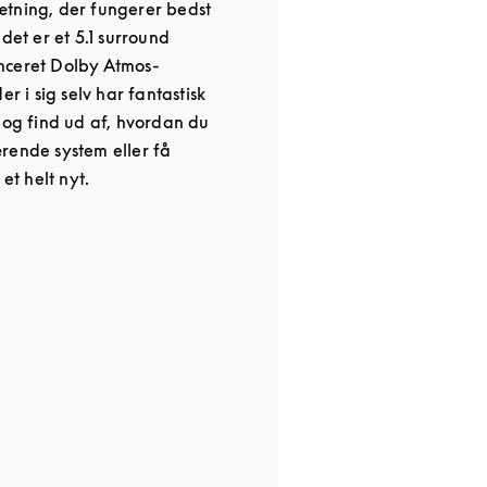
tning, der fungerer bedst
det er et 5.1 surround
nceret Dolby Atmos-
er i sig selv har fantastisk
 og find ud af, hvordan du
rende system eller få
 et helt nyt.
 in New Tab