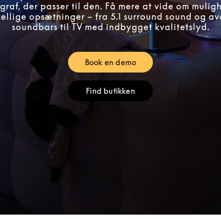
raf, der passer til den. Få mere at vide om mulig
skellige opsætninger – fra 5.1 surround sound og a
soundbars til TV med indbygget kvalitetslyd.
Book en demo
Link Opens in New Tab
Find butikken
Link Opens in New Tab