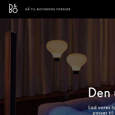
Bang & Olufsen - Exist to Create
Link Opens in New Tab
GÅ TIL BUTIKKENS FORSIDE
Den 
Lad vores l
passer til