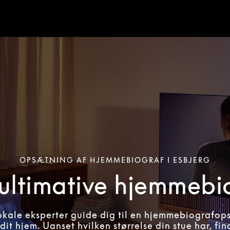
OPSÆTNING AF HJEMMEBIOGRAF I ESBJERG
ultimative hjemmebi
okale eksperter guide dig til en hjemmebiografop
 dit hjem. Uanset hvilken størrelse din stue har, fi