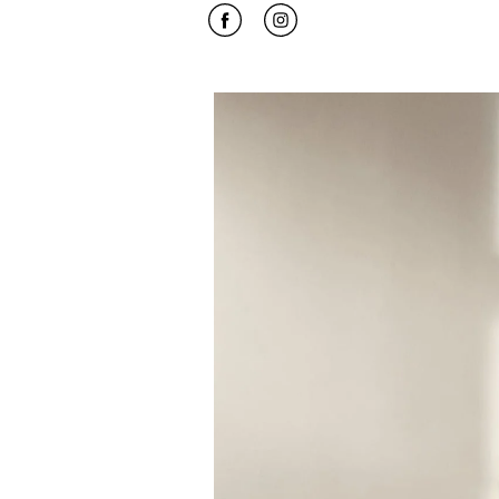
Click to open Facebook
Link Opens in New Tab
Click to open Instagram
Link Opens in New Tab
Event-billede