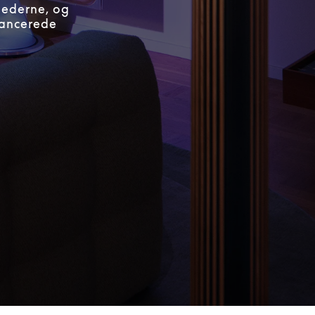
hederne, og
vancerede