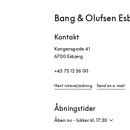
Bang & Olufsen Es
Kontakt
Kongensgade 41
6700
Esbjerg
+45 75 12 56 00
Link Opens in New 
Hent rutevejledning
Send en e-mail
Åbningstider
Åben nu - lukker kl.
17:30