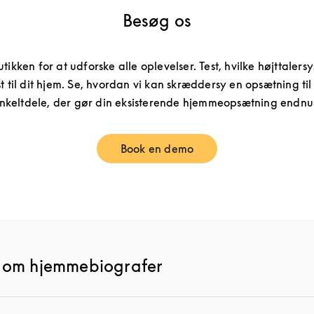
Besøg os
utikken for at udforske alle oplevelser. Test, hvilke højttaler
t til dit hjem. Se, hvordan vi kan skræddersy en opsætning til
nkeltdele, der gør din eksisterende hjemmeopsætning endnu
Book en demo
Link Opens in New Tab
l om hjemmebiografer