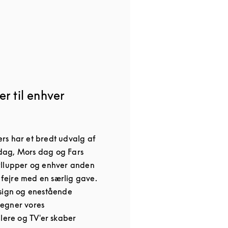
r til enhver
rs har et bredt udvalg af
nsdag, Mors dag og Fars
yllupper og enhver anden
l fejre med en særlig gave.
esign og enestående
egner vores
alere og TV'er skaber