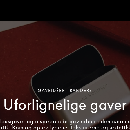
GAVEIDÉER I RANDERS
Uforlignelige gaver
uksusgaver og inspirerende gaveideer i den nærme
utik. Kom og oplev lydene, teksturerne og æstetikk