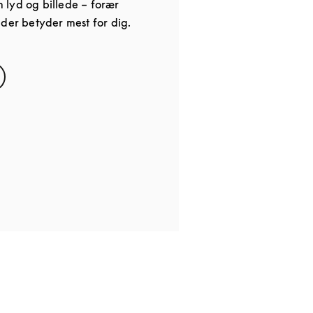
lyd og billede – forær
 der betyder mest for dig.
s in New Tab