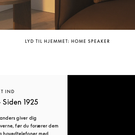
LYD TIL HJEMMET: HOME SPEAKER
KT IND
- Siden 1925
Randers giver dig
averne, før du forærer dem
og hovedtelefoner med