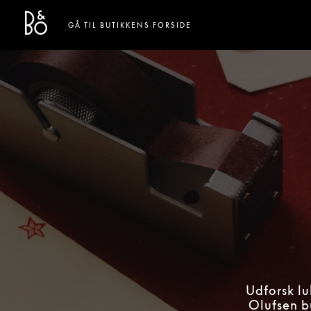
Bang & Olufsen - Exist to Create
Link Opens in New Tab
GÅ TIL BUTIKKENS FORSIDE
Udforsk l
Olufsen b