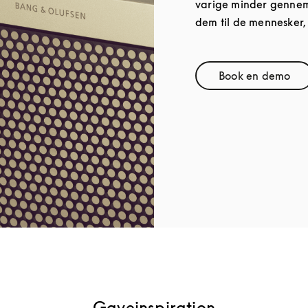
varige minder gennem 
dem til de mennesker,
Book en demo
Link Open
Gaveinspiration