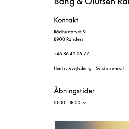
Bang & Olufsen Ra
Kontakt
Rådhustorvet 9
8900
Randers
+45 86 42 05 77
Link Opens in New 
Hent rutevejledning
Send en e-mail
Åbningstider
10:00
-
18:00
Event-billede