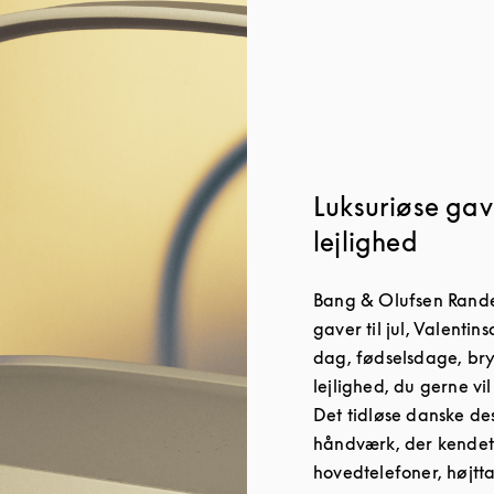
Luksuriøse gave
lejlighed
Bang & Olufsen Rande
gaver til jul, Valenti
dag, fødselsdage, br
lejlighed, du gerne vi
Det tidløse danske d
håndværk, der kendet
hovedtelefoner, højtt