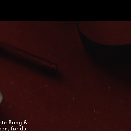
ste Bang &
en, før du