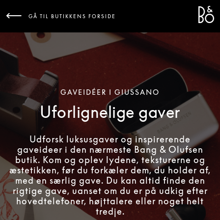
Bang 
L
GÅ TIL BUTIKKENS FORSIDE
GAVEIDÉER I GIUSSANO
Uforlignelige gaver
Udforsk luksusgaver og inspirerende
gaveideer i den nærmeste Bang & Olufsen
butik. Kom og oplev lydene, teksturerne og
æstetikken, før du forkæler dem, du holder af,
med en særlig gave. Du kan altid finde den
rigtige gave, uanset om du er på udkig efter
hovedtelefoner, højttalere eller noget helt
tredje.