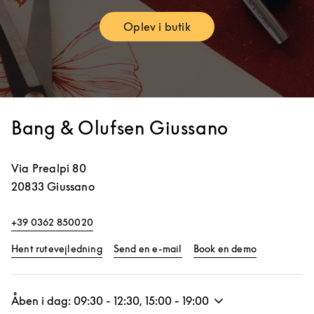
Oplev i butik
Link Opens in New Tab
Bang & Olufsen Giussano
Via Prealpi 80
20833
Giussano
+39 0362 850020
Link Opens in New Tab
Link Opens 
Hent rutevejledning
Send en e-mail
Book en demo
Åben i dag:
09:30
-
12:30
,
15:00
-
19:00