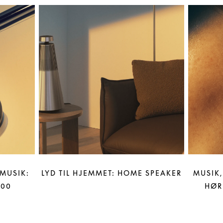
MUSIK:
LYD TIL HJEMMET: HOME SPEAKER
MUSIK,
100
HØR