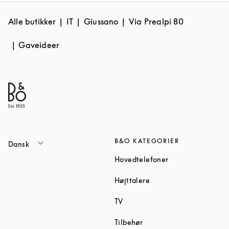
Alle butikker
IT
Giussano
Via Prealpi 80
Gaveideer
B&O KATEGORIER
Dansk
Link Opens in Ne
Hovedtelefoner
Link Opens in New Tab
Højttalere
Link Opens in New Tab
TV
Link Opens in New Tab
Tilbehør