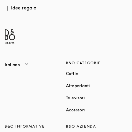
Idee regalo
B&O CATEGORIE
Italiano
Link Opens in New Tab
Cuffie
Link Opens in New T
Altoparlanti
Link Opens in New Tab
Televisori
Link Opens in New Tab
Accessori
B&O INFORMATIVE
B&O AZIENDA