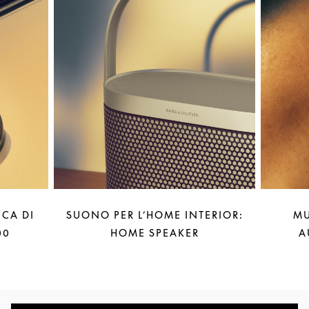
CA DI
SUONO PER L’HOME INTERIOR:
MU
00
HOME SPEAKER
A