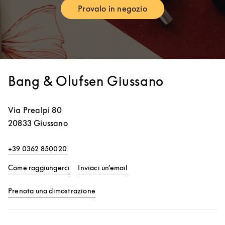
Provalo in negozio
Link Opens in New Tab
Bang & Olufsen Giussano
Via Prealpi 80
20833
Giussano
+39 0362 850020
Link Opens in New Tab
Come raggiungerci
Inviaci un’email
Link Opens in New Tab
Prenota una dimostrazione